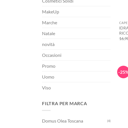
Cosmetici Solidi
MakeUp
+
Marche
CAPE
IDR
RICC
Natale
16,9
novità
Occasioni
Promo
-25
Uomo
Viso
FILTRA PER MARCA
Domus Olea Toscana
(4)
+