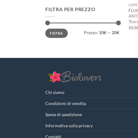
CAPE
FILTRA PER PREZZO
FLU
ANTI
Tosc
15,5
Prezzo
Prezzo
Prezzo:
10€
—
20€
FILTRA
Min
Max
Chi siamo
Condizioni di vendita
Spese di spedizione
Informativa sulla privacy
Contatti