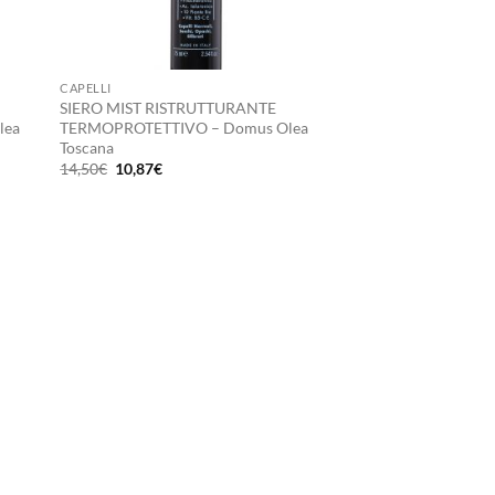
+
CAPELLI
SIERO MIST RISTRUTTURANTE
lea
TERMOPROTETTIVO – Domus Olea
Toscana
Il
Il
14,50
€
10,87
€
prezzo
prezzo
originale
attuale
era:
è:
14,50€.
10,87€.