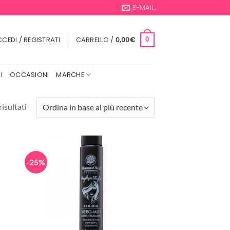
E-MAIL
CEDI / REGISTRATI
CARRELLO /
0,00
€
0
I
OCCASIONI
MARCHE
Ordina
risultati
in
base
al
più
-25%
recente