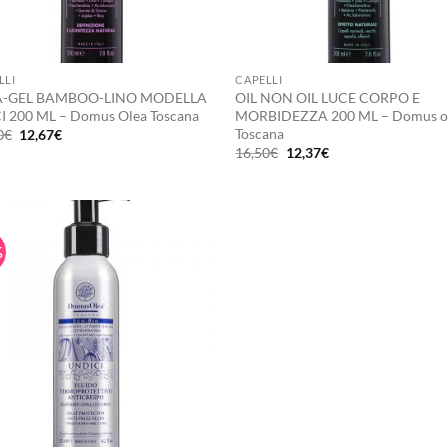
+
LLI
CAPELLI
A-GEL BAMBOO-LINO MODELLA
OIL NON OIL LUCE CORPO E
I 200 ML – Domus Olea Toscana
MORBIDEZZA 200 ML – Domus o
Toscana
Il
Il
0
€
12,67
€
prezzo
prezzo
Il
Il
16,50
€
12,37
€
originale
attuale
prezzo
prezzo
era:
è:
originale
attuale
16,90€.
12,67€.
era:
è:
16,50€.
12,37€.
%