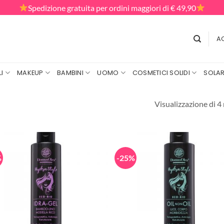
Spedizione gratuita per ordini maggiori di € 49,90
AC
I
MAKEUP
BAMBINI
UOMO
COSMETICI SOLIDI
SOLAR
Visualizzazione di 4 
%
-25%