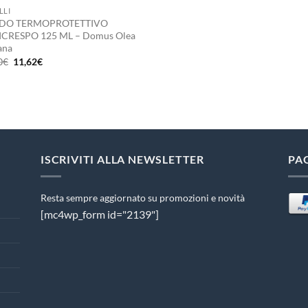
LLI
IDO TERMOPROTETTIVO
CRESPO 125 ML – Domus Olea
ana
Il
Il
0
€
11,62
€
prezzo
prezzo
originale
attuale
era:
è:
15,50€.
11,62€.
ISCRIVITI ALLA NEWSLETTER
PA
Resta sempre aggiornato su promozioni e novità
[mc4wp_form id="2139"]