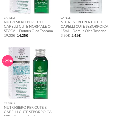
CAPELLI
CAPELLI
NUTRI-SIERO PER CUTE E
NUTRI-SIERO PER CUTE E
CAPELLI CUTE NORMALE O
CAPELLI CUTE SEBORROICA
SECCA – Domus Olea Toscana
15ml – Domus Olea Toscana
Il
Il
Il
Il
19,00
€
14,25
€
3,50
€
2,62
€
prezzo
prezzo
prezzo
prezzo
originale
attuale
originale
attuale
era:
è:
era:
è:
19,00€.
14,25€.
3,50€.
2,62€.
-25%
CAPELLI
NUTRI-SIERO PER CUTE E
CAPELLI CUTE SEBORROICA