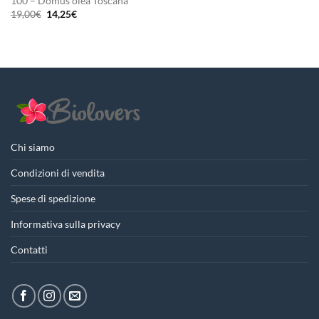
100 – Domus olea Toscana
Il
Il
19,00
€
14,25
€
prezzo
prezzo
originale
attuale
era:
è:
19,00€.
14,25€.
Chi siamo
Condizioni di vendita
Spese di spedizione
Informativa sulla privacy
Contatti