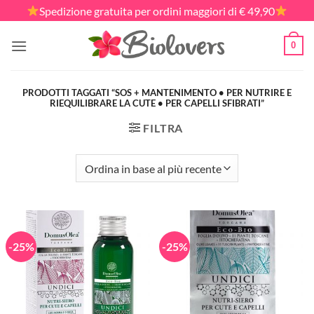
Salta
Spedizione gratuita per ordini maggiori di € 49,90
ai
contenuti
0
PRODOTTI TAGGATI “SOS + MANTENIMENTO • PER NUTRIRE E
RIEQUILIBRARE LA CUTE • PER CAPELLI SFIBRATI”
FILTRA
-25%
-25%