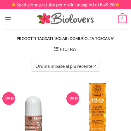
Salta
Spedizione gratuita per ordini maggiori di € 49,90
ai
contenuti
0
PRODOTTI TAGGATI “SOLARI DOMUS OLEA TOSCANA”
FILTRA
-25%
-25%