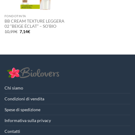
FONDOTINTA
BB CREAM TEXTURE LEGGERA
02 “BEIGE ÉCLAT” – SO’BIO
Il
Il
10,99
€
7,14
€
prezzo
prezzo
originale
attuale
era:
è:
10,99€.
7,14€.
Chi siamo
Condizioni di vendita
Spese di spedizione
Informativa sulla privacy
Contatti