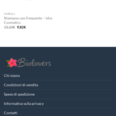
CAPELLI
Shampoo uso frequente – Isha
Cosmetics
Il
Il
13,10
€
9,82
€
prezzo
prezzo
originale
attuale
era:
è:
13,10€.
9,82€.
Chi siamo
Condizioni di vendita
Spese di spedizione
Informativa sulla privacy
Contatti