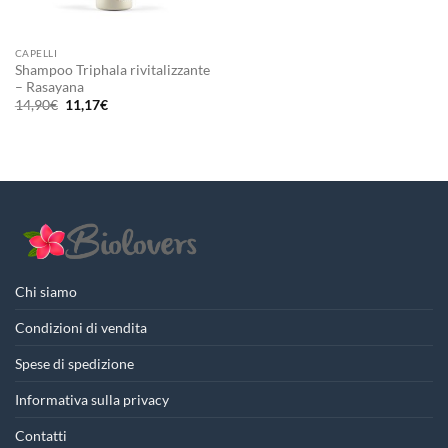
CAPELLI
Shampoo Triphala rivitalizzante
– Rasayana
Il
Il
14,90
€
11,17
€
prezzo
prezzo
originale
attuale
era:
è:
14,90€.
11,17€.
Chi siamo
Condizioni di vendita
Spese di spedizione
Informativa sulla privacy
Contatti