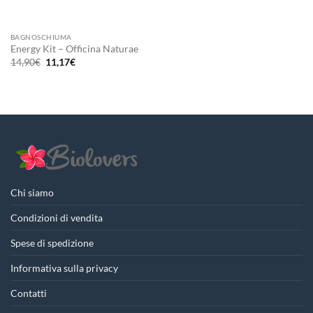
BAGNOSCHIUMA
Energy Kit – Officina Naturae
Il
Il
14,90
€
11,17
€
prezzo
prezzo
originale
attuale
era:
è:
14,90€.
11,17€.
Chi siamo
Condizioni di vendita
Spese di spedizione
Informativa sulla privacy
Contatti