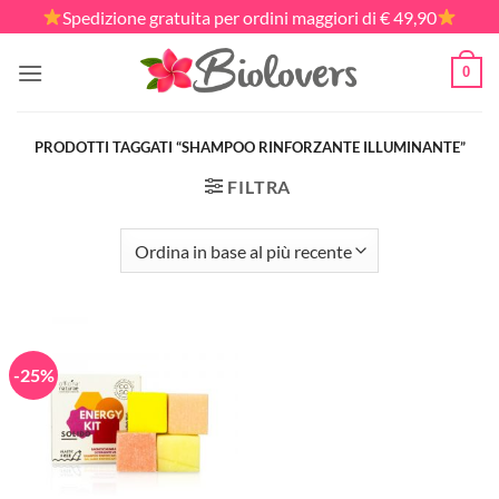
Salta
Spedizione gratuita per ordini maggiori di € 49,90
ai
contenuti
0
PRODOTTI TAGGATI “SHAMPOO RINFORZANTE ILLUMINANTE”
FILTRA
-25%