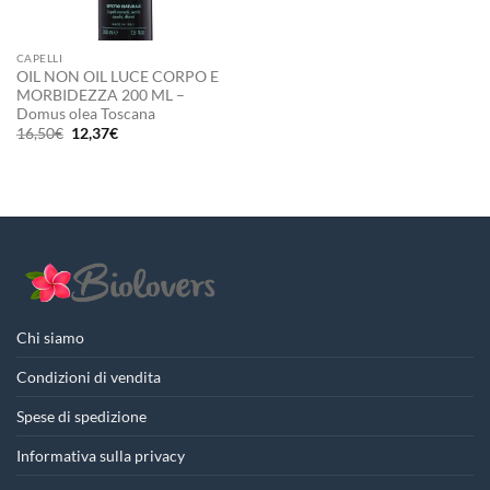
CAPELLI
OIL NON OIL LUCE CORPO E
MORBIDEZZA 200 ML –
Domus olea Toscana
Il
Il
16,50
€
12,37
€
prezzo
prezzo
originale
attuale
era:
è:
16,50€.
12,37€.
Chi siamo
Condizioni di vendita
Spese di spedizione
Informativa sulla privacy