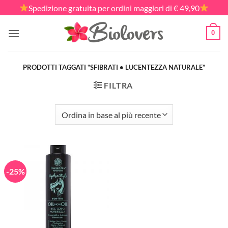
Salta
Spedizione gratuita per ordini maggiori di € 49,90
ai
contenuti
0
PRODOTTI TAGGATI “SFIBRATI • LUCENTEZZA NATURALE”
FILTRA
-25%