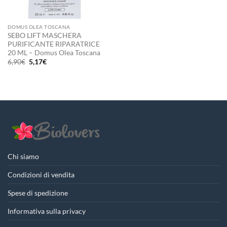
DOMUS OLEA TOSCANA
SEBO LIFT MASCHERA
PURIFICANTE RIPARATRICE
20 ML – Domus Olea Toscana
Il
Il
6,90
€
5,17
€
prezzo
prezzo
originale
attuale
era:
è:
6,90€.
5,17€.
Chi siamo
Condizioni di vendita
Spese di spedizione
Informativa sulla privacy