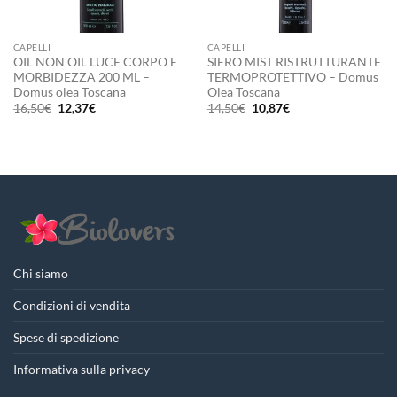
CAPELLI
CAPELLI
OIL NON OIL LUCE CORPO E
SIERO MIST RISTRUTTURANTE
MORBIDEZZA 200 ML –
TERMOPROTETTIVO – Domus
Domus olea Toscana
Olea Toscana
Il
Il
Il
Il
16,50
€
12,37
€
14,50
€
10,87
€
prezzo
prezzo
prezzo
prezzo
originale
attuale
originale
attuale
era:
è:
era:
è:
16,50€.
12,37€.
14,50€.
10,87€.
Chi siamo
Condizioni di vendita
Spese di spedizione
Informativa sulla privacy