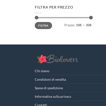
FILTRA PER PREZZO
Prezzo
Prezzo
Prezzo:
10€
—
20€
FILTRA
Min
Max
Chi siamo
Condizioni di vendita
Spese di spedizione
Informativa sulla privacy
Contatti