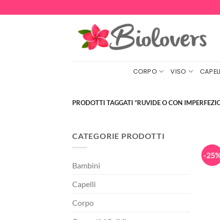
Salta
ai
contenuti
CORPO
VISO
CAPELL
PRODOTTI TAGGATI “RUVIDE O CON IMPERFEZIO
CATEGORIE PRODOTTI
-25
Bambini
Capelli
Corpo