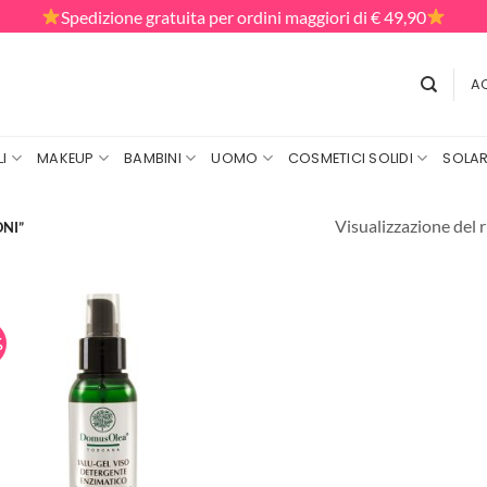
Spedizione gratuita per ordini maggiori di € 49,90
AC
I
MAKEUP
BAMBINI
UOMO
COSMETICI SOLIDI
SOLAR
Visualizzazione del r
NI”
%