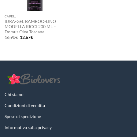
CAPELLI
IDRA-GEL BAMBOO-LINO
MODELLA RICCI 200 ML –
Domus Olea Toscana
Il
Il
16,90
€
12,67
€
prezzo
prezzo
originale
attuale
era:
è:
16,90€.
12,67€.
Chi siamo
Condizioni di vendita
Spese di spedizione
Informativa sulla privacy