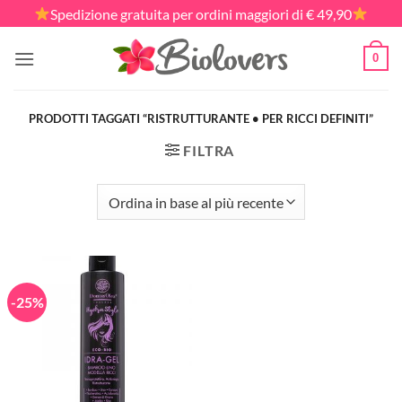
Salta
Spedizione gratuita per ordini maggiori di € 49,90
ai
contenuti
0
PRODOTTI TAGGATI “RISTRUTTURANTE • PER RICCI DEFINITI”
FILTRA
-25%