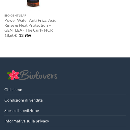
BIO GENTLEAF
Power Water Anti Frizz, Acid
Rinse & Heat Protection –
GENTLEAF The Curly HCR
Il
Il
18,60
€
13,95
€
prezzo
prezzo
originale
attuale
era:
è:
18,60€.
13,95€.
Chi siamo
Condizioni di vendita
Spese di spedizione
Informativa sulla privacy