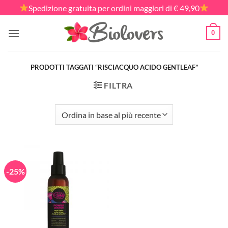
Salta
Spedizione gratuita per ordini maggiori di € 49,90
ai
contenuti
0
PRODOTTI TAGGATI “RISCIACQUO ACIDO GENTLEAF”
FILTRA
-25%