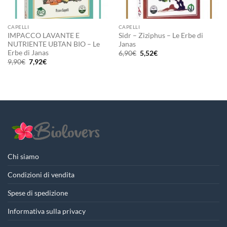
CAPELLI
CAPELLI
IMPACCO LAVANTE E
Sidr – Ziziphus – Le Erbe di
NUTRIENTE UBTAN BIO – Le
Janas
Erbe di Janas
Il
Il
6,90
€
5,52
€
prezzo
prezzo
Il
Il
9,90
€
7,92
€
originale
attuale
prezzo
prezzo
era:
è:
originale
attuale
6,90€.
5,52€.
era:
è:
9,90€.
7,92€.
Chi siamo
Condizioni di vendita
Spese di spedizione
Informativa sulla privacy