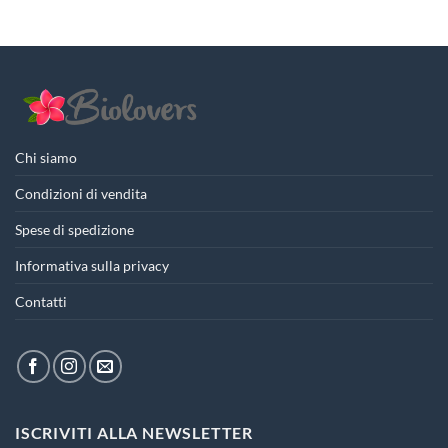
era:
è:
era:
è:
18,90€.
14,17€.
14,90€.
11,17€.
Chi siamo
Condizioni di vendita
Spese di spedizione
Informativa sulla privacy
Contatti
ISCRIVITI ALLA NEWSLETTER