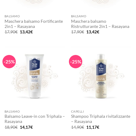
BALSAMO
BALSAMO
Maschera balsamo Fortificante
Maschera balsamo
2in1 – Rasayana
Ristrutturante 2in1 – Rasayana
Il
Il
Il
Il
17,90
€
13,42
€
17,90
€
13,42
€
prezzo
prezzo
prezzo
prezzo
originale
attuale
originale
attuale
era:
è:
era:
è:
17,90€.
13,42€.
17,90€.
13,42€.
-25%
-25%
BALSAMO
CAPELLI
Balsamo Leave-in con Triphala –
Shampoo Triphala rivitalizzante
Rasayana
– Rasayana
Il
Il
Il
Il
18,90
€
14,17
€
14,90
€
11,17
€
prezzo
prezzo
prezzo
prezzo
originale
attuale
originale
attuale