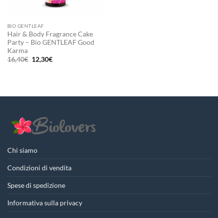
BIO GENTLEAF
Hair & Body Fragrance Cake
Party – Bio GENTLEAF Good
Karma
Il
Il
16,40
€
12,30
€
prezzo
prezzo
originale
attuale
era:
è:
16,40€.
12,30€.
Chi siamo
Condizioni di vendita
Spese di spedizione
Informativa sulla privacy