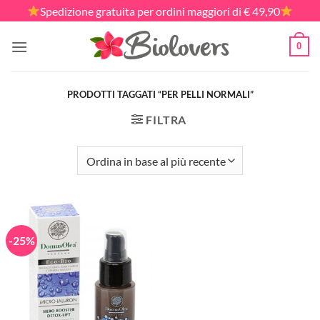
Salta
Spedizione gratuita per ordini maggiori di € 49,90
ai
contenuti
0
PRODOTTI TAGGATI “PER PELLI NORMALI”
FILTRA
-25%