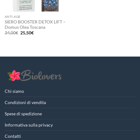
ANTI-AGE
SIERO BOOSTER DETOX LIFT –
Domus Olea Toscana
Il
Il
34,00
€
25,50
€
prezzo
prezzo
originale
attuale
era:
è:
34,00€.
25,50€.
Chi siamo
Condizioni di vendita
Spese di spedizione
Informativa sulla privacy
Contatti