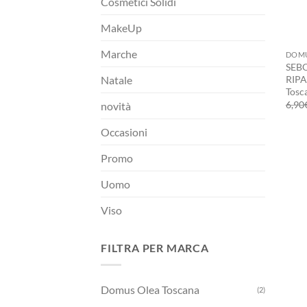
Cosmetici Solidi
MakeUp
+
Marche
DOMU
SEB
RIPA
Natale
Tosc
6,90
novità
Occasioni
Promo
Uomo
Viso
FILTRA PER MARCA
Domus Olea Toscana
(2)