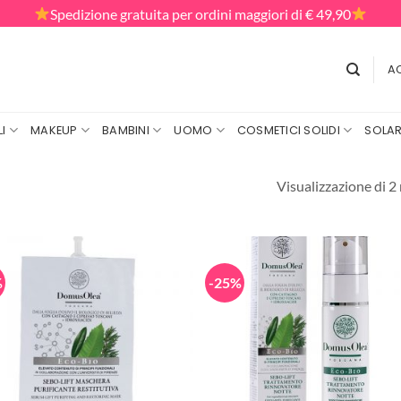
Spedizione gratuita per ordini maggiori di € 49,90
AC
I
MAKEUP
BAMBINI
UOMO
COSMETICI SOLIDI
SOLAR
Visualizzazione di 2 
%
-25%