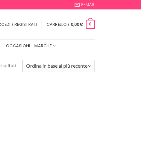
E-MAIL
CEDI / REGISTRATI
CARRELLO /
0,00
€
0
I
OCCASIONI
MARCHE
Ordina
risultati
in
base
al
più
recente