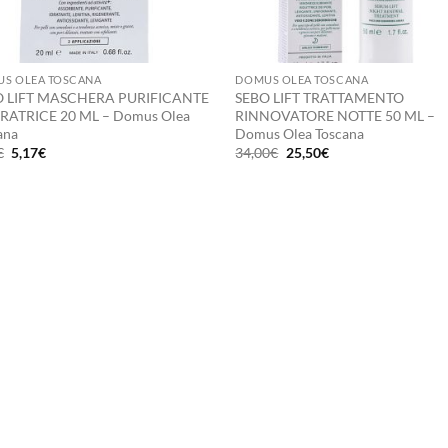
+
S OLEA TOSCANA
DOMUS OLEA TOSCANA
O LIFT MASCHERA PURIFICANTE
SEBO LIFT TRATTAMENTO
RATRICE 20 ML – Domus Olea
RINNOVATORE NOTTE 50 ML –
ana
Domus Olea Toscana
Il
Il
Il
Il
€
5,17
€
34,00
€
25,50
€
prezzo
prezzo
prezzo
prezzo
originale
attuale
originale
attuale
era:
è:
era:
è:
6,90€.
5,17€.
34,00€.
25,50€.