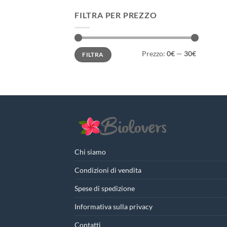
FILTRA PER PREZZO
Prezzo
Prezzo
Prezzo:
0€
—
30€
FILTRA
Min
Max
Chi siamo
Condizioni di vendita
Spese di spedizione
Informativa sulla privacy
Contatti