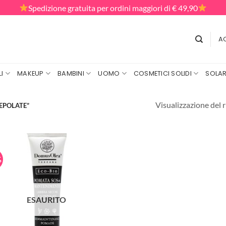
Spedizione gratuita per ordini maggiori di € 49,90
AC
I
MAKEUP
BAMBINI
UOMO
COSMETICI SOLIDI
SOLAR
Visualizzazione del r
EPOLATE”
%
ESAURITO