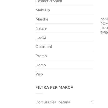
Cosmetici Solidi
MakeUp
+
Marche
DOMU
POM
LIPS
Natale
7,90
novità
Occasioni
Promo
Uomo
Viso
FILTRA PER MARCA
Domus Olea Toscana
(1)