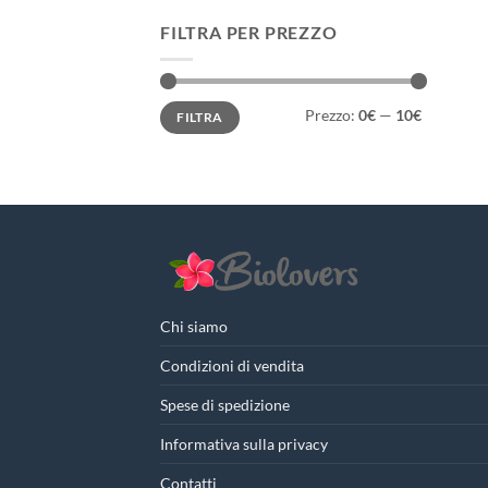
FILTRA PER PREZZO
Prezzo
Prezzo
Prezzo:
0€
—
10€
FILTRA
Min
Max
Chi siamo
Condizioni di vendita
Spese di spedizione
Informativa sulla privacy
Contatti