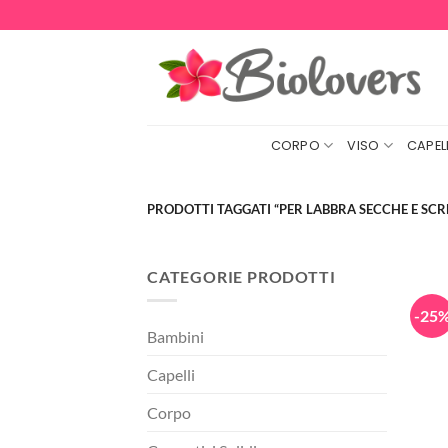
Salta
ai
contenuti
CORPO
VISO
CAPELL
PRODOTTI TAGGATI “PER LABBRA SECCHE E SCR
CATEGORIE PRODOTTI
-25
Bambini
Capelli
Corpo