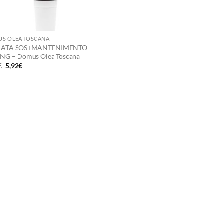
S OLEA TOSCANA
ATA SOS+MANTENIMENTO –
ING – Domus Olea Toscana
Il
Il
€
5,92
€
prezzo
prezzo
originale
attuale
era:
è:
7,90€.
5,92€.