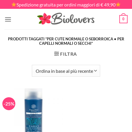
Salta
Spedizione gratuita per ordini maggiori di € 49,90
ai
contenuti
0
PRODOTTI TAGGATI “PER CUTE NORMALE O SEBORROICA • PER
CAPELLI NORMALI O SECCHI”
FILTRA
-25%