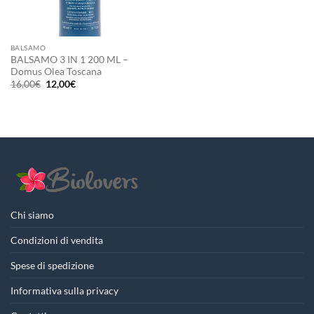
BALSAMO
BALSAMO 3 IN 1 200 ML –
Domus Olea Toscana
Il
Il
16,00
€
12,00
€
prezzo
prezzo
originale
attuale
era:
è:
16,00€.
12,00€.
Chi siamo
Condizioni di vendita
Spese di spedizione
Informativa sulla privacy