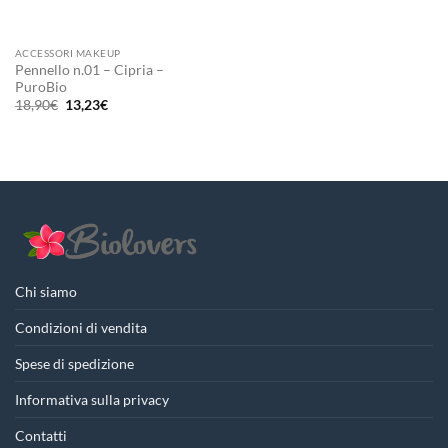
ACCESSORI MAKEUP
Pennello n.01 – Cipria –
PuroBio
Il
Il
18,90
€
13,23
€
prezzo
prezzo
originale
attuale
era:
è:
18,90€.
13,23€.
Chi siamo
Condizioni di vendita
Spese di spedizione
Informativa sulla privacy
Contatti