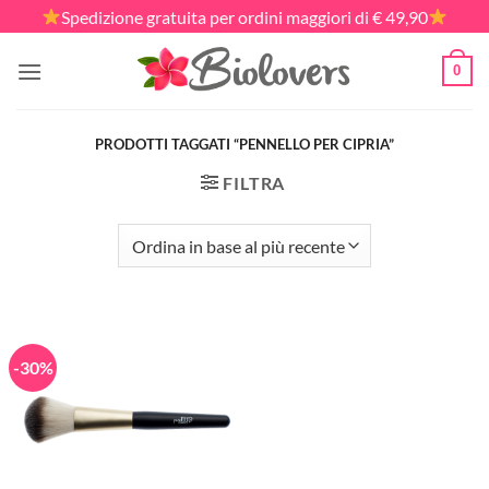
Salta
Spedizione gratuita per ordini maggiori di € 49,90
ai
contenuti
0
PRODOTTI TAGGATI “PENNELLO PER CIPRIA”
FILTRA
-30%