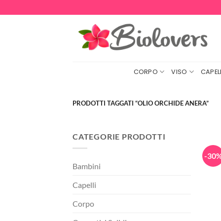
Salta
ai
contenuti
CORPO
VISO
CAPELL
PRODOTTI TAGGATI “OLIO ORCHIDE ANERA”
CATEGORIE PRODOTTI
-30
Bambini
Capelli
Corpo