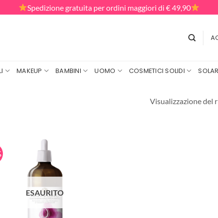
Spedizione gratuita per ordini maggiori di € 49,90
AC
I
MAKEUP
BAMBINI
UOMO
COSMETICI SOLIDI
SOLAR
Visualizzazione del r
%
ESAURITO