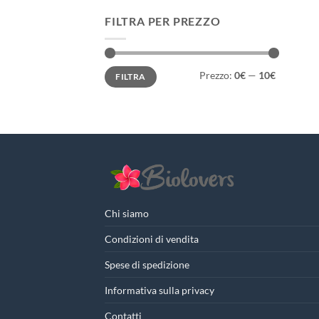
FILTRA PER PREZZO
Prezzo
Prezzo
Prezzo:
0€
—
10€
FILTRA
Min
Max
Chi siamo
Condizioni di vendita
Spese di spedizione
Informativa sulla privacy
Contatti