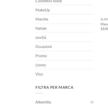
Cosmetici Solidi
MakeUp
+
Marche
ALKE
Mand
Natale
12,5
novità
Occasioni
Promo
Uomo
Viso
FILTRA PER MARCA
Alkemilla
(1)