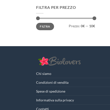
FILTRA PER PREZZO
Prezzo
Prezzo
Prezzo:
0€
—
10€
FILTRA
Min
Max
Chi siamo
Condizioni di vendita
Spese di spedizione
Informativa sulla privacy
Contatti