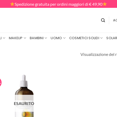
Spedizione gratuita per ordini maggiori di € 49,90
AC
I
MAKEUP
BAMBINI
UOMO
COSMETICI SOLIDI
SOLAR
Visualizzazione del r
%
ESAURITO