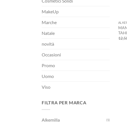
Cosmetici Solidi
MakeUp
+
Marche
ALKE
MAN
TAHI
Natale
12,5
novità
Occasioni
Promo
Uomo
Viso
FILTRA PER MARCA
Alkemilla
(1)