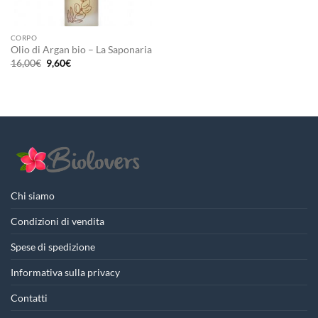
CORPO
Olio di Argan bio – La Saponaria
Il
Il
16,00
€
9,60
€
prezzo
prezzo
originale
attuale
era:
è:
16,00€.
9,60€.
Chi siamo
Condizioni di vendita
Spese di spedizione
Informativa sulla privacy
Contatti