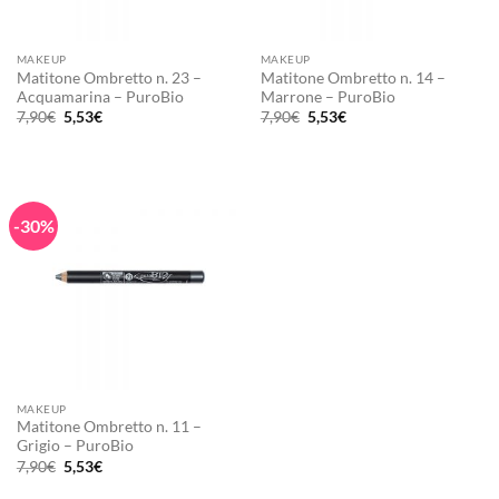
MAKEUP
MAKEUP
Matitone Ombretto n. 23 –
Matitone Ombretto n. 14 –
Acquamarina – PuroBio
Marrone – PuroBio
Il
Il
Il
Il
7,90
€
5,53
€
7,90
€
5,53
€
prezzo
prezzo
prezzo
prezzo
originale
attuale
originale
attuale
era:
è:
era:
è:
7,90€.
5,53€.
7,90€.
5,53€.
-30%
MAKEUP
Matitone Ombretto n. 11 –
Grigio – PuroBio
Il
Il
7,90
€
5,53
€
prezzo
prezzo
originale
attuale