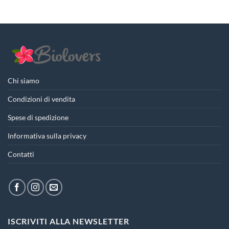
era:
è:
7,90€.
5,53€.
Chi siamo
Condizioni di vendita
Spese di spedizione
Informativa sulla privacy
Contatti
ISCRIVITI ALLA NEWSLETTER