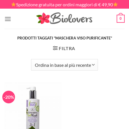
Salta
Spedizione gratuita per ordini maggiori di € 49,90
ai
contenuti
0
PRODOTTI TAGGATI “MASCHERA VISO PURIFICANTE”
FILTRA
-20%