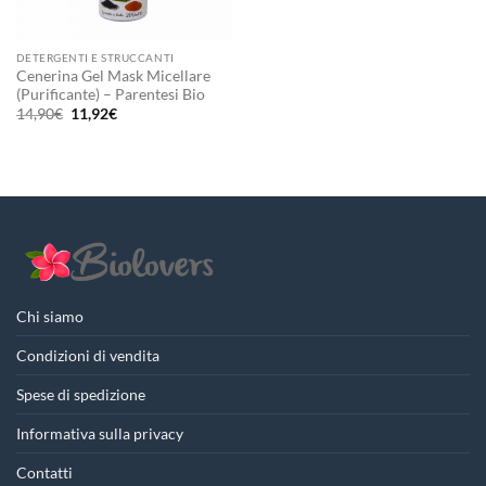
DETERGENTI E STRUCCANTI
Cenerina Gel Mask Micellare
(Purificante) – Parentesi Bio
Il
Il
14,90
€
11,92
€
prezzo
prezzo
originale
attuale
era:
è:
14,90€.
11,92€.
Chi siamo
Condizioni di vendita
Spese di spedizione
Informativa sulla privacy
Contatti