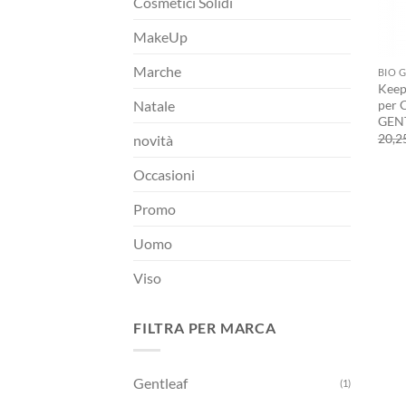
Cosmetici Solidi
MakeUp
+
Marche
BIO 
Keep
per C
Natale
GEN
20,2
novità
Occasioni
Promo
Uomo
Viso
FILTRA PER MARCA
Gentleaf
(1)