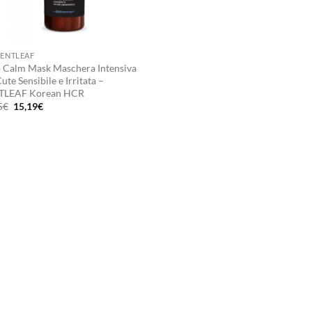
GENTLEAF
 Calm Mask Maschera Intensiva
ute Sensibile e Irritata –
TLEAF Korean HCR
Il
Il
5
€
15,19
€
prezzo
prezzo
originale
attuale
era:
è:
20,25€.
15,19€.