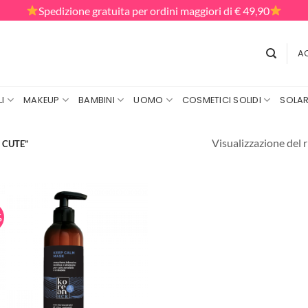
Spedizione gratuita per ordini maggiori di € 49,90
AC
I
MAKEUP
BAMBINI
UOMO
COSMETICI SOLIDI
SOLAR
Visualizzazione del r
 CUTE”
%