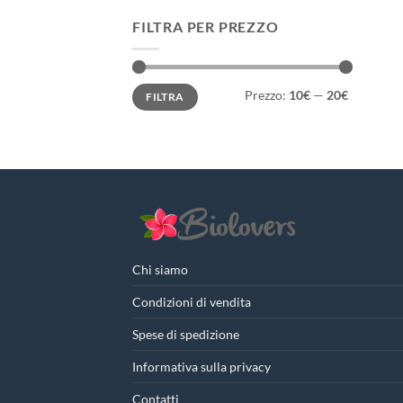
FILTRA PER PREZZO
Prezzo
Prezzo
Prezzo:
10€
—
20€
FILTRA
Min
Max
Chi siamo
Condizioni di vendita
Spese di spedizione
Informativa sulla privacy
Contatti