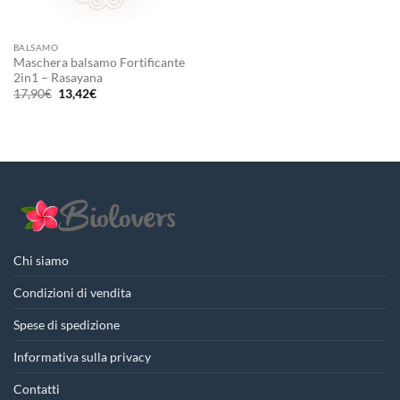
BALSAMO
Maschera balsamo Fortificante
2in1 – Rasayana
Il
Il
17,90
€
13,42
€
prezzo
prezzo
originale
attuale
era:
è:
17,90€.
13,42€.
Chi siamo
Condizioni di vendita
Spese di spedizione
Informativa sulla privacy
Contatti