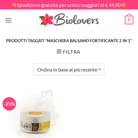
Salta
Spedizione gratuita per ordini maggiori di € 49,90
ai
contenuti
0
PRODOTTI TAGGATI “MASCHERA BALSAMO FORTIFICANTE 2 IN 1”
FILTRA
-25%