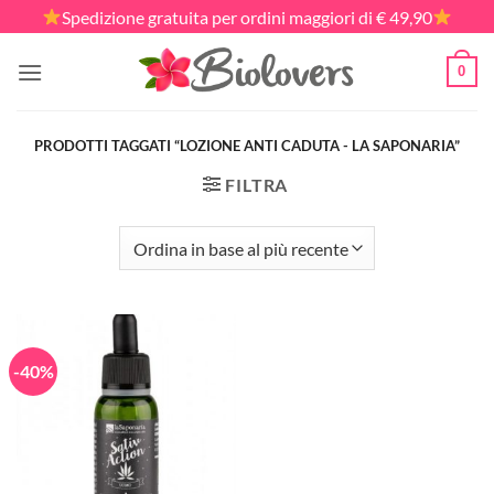
Salta
Spedizione gratuita per ordini maggiori di € 49,90
ai
contenuti
0
PRODOTTI TAGGATI “LOZIONE ANTI CADUTA - LA SAPONARIA”
FILTRA
-40%