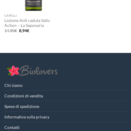
CAPELLI
Lozione Anti caduta Sativ
Action – La Saponaria
Il
Il
14,90
€
8,94
€
prezzo
prezzo
originale
attuale
era:
è:
14,90€.
8,94€.
Chi siamo
Condizioni di vendita
Spese di spedizione
Informativa sulla privacy
Contatti