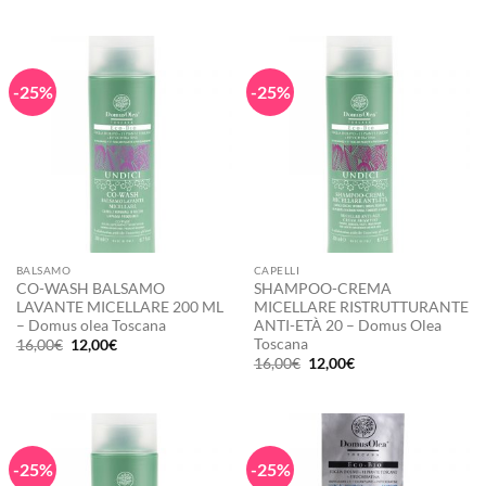
originale
attuale
originale
attuale
era:
è:
era:
è:
18,00€.
13,50€.
16,00€.
12,00€.
-25%
-25%
BALSAMO
CAPELLI
CO-WASH BALSAMO
SHAMPOO-CREMA
LAVANTE MICELLARE 200 ML
MICELLARE RISTRUTTURANTE
– Domus olea Toscana
ANTI-ETÀ 20 – Domus Olea
Toscana
Il
Il
16,00
€
12,00
€
prezzo
prezzo
Il
Il
16,00
€
12,00
€
originale
attuale
prezzo
prezzo
era:
è:
originale
attuale
16,00€.
12,00€.
era:
è:
16,00€.
12,00€.
-25%
-25%