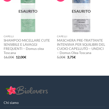
ESAURITO
ESAURITO
CAPELLI
CAPELLI
SHAMPOO MICELLARE CUTE
MASCHERA PRE-TRATTANTE
SENSIBILE E LAVAGGI
INTENSIVA PER SQUILIBRI DEL
FREQUENTI – Domus olea
CUOIO CAPELLUTO – UNDICI
Toscana
– Domus Olea Toscana
Il
Il
Il
Il
16,00
€
12,00
€
5,00
€
3,75
€
prezzo
prezzo
prezzo
prezzo
originale
attuale
originale
attuale
era:
è:
era:
è:
16,00€.
12,00€.
5,00€.
3,75€.
Chi siamo