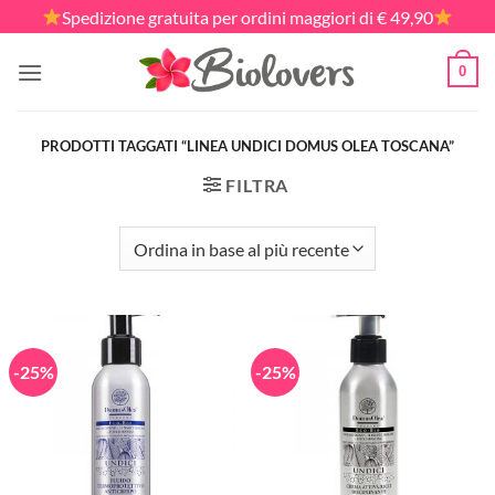
Salta
Spedizione gratuita per ordini maggiori di € 49,90
ai
contenuti
0
PRODOTTI TAGGATI “LINEA UNDICI DOMUS OLEA TOSCANA”
FILTRA
-25%
-25%