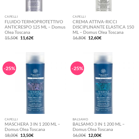
CAPELLI
CAPELLI
FLUIDO TERMOPROTETTIVO
CREMA ATTIVA-RICCI
ANTICRESPO 125 ML – Domus
DISCIPLINANTE ELASTICA 150
Olea Toscana
ML – Domus Olea Toscana
Il
Il
Il
Il
15,50
€
11,62
€
16,80
€
12,60
€
prezzo
prezzo
prezzo
prezzo
originale
attuale
originale
attuale
era:
è:
era:
è:
15,50€.
11,62€.
16,80€.
12,60€.
-25%
-25%
CAPELLI
BALSAMO
MASCHERA 3 IN 1 200 ML –
BALSAMO 3 IN 1 200 ML –
Domus Olea Toscana
Domus Olea Toscana
Il
Il
Il
Il
18,00
€
13,50
€
16,00
€
12,00
€
prezzo
prezzo
prezzo
prezzo