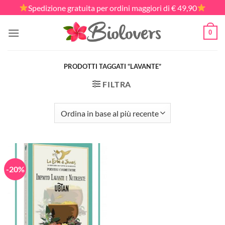
Salta
Spedizione gratuita per ordini maggiori di € 49,90
ai
contenuti
0
PRODOTTI TAGGATI “LAVANTE”
FILTRA
-20%