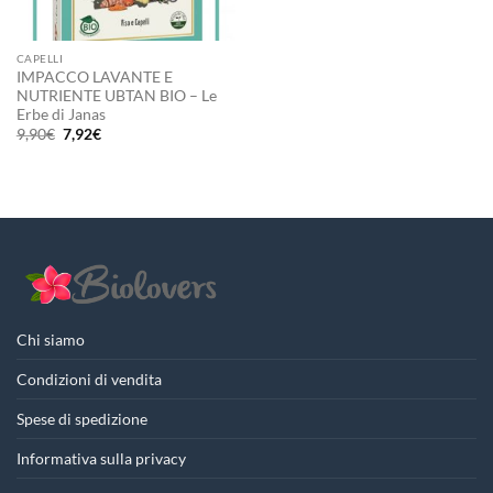
CAPELLI
IMPACCO LAVANTE E
NUTRIENTE UBTAN BIO – Le
Erbe di Janas
Il
Il
9,90
€
7,92
€
prezzo
prezzo
originale
attuale
era:
è:
9,90€.
7,92€.
Chi siamo
Condizioni di vendita
Spese di spedizione
Informativa sulla privacy