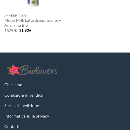
ANARKHÌA BIO
Moon Milk Latte disciplinante –
Anarkhìa Bio
Il
Il
15,90
€
11,92
€
prezzo
prezzo
originale
attuale
era:
è:
15,90€.
11,92€.
Chi siamo
Condizioni di vendita
Spese di spedizione
Informativa sulla privacy
Contatti