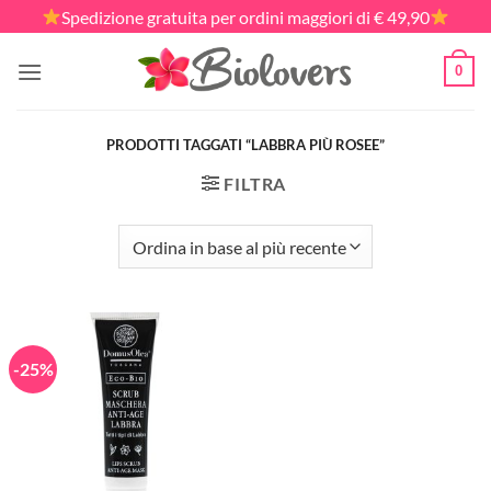
Salta
Spedizione gratuita per ordini maggiori di € 49,90
ai
contenuti
0
PRODOTTI TAGGATI “LABBRA PIÙ ROSEE”
FILTRA
-25%