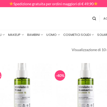
Spedizione gratuita per ordini maggiori di € 49,90
AC
I
MAKEUP
BAMBINI
UOMO
COSMETICI SOLIDI
SOLAR
Visualizzazione di 10 
%
-40%