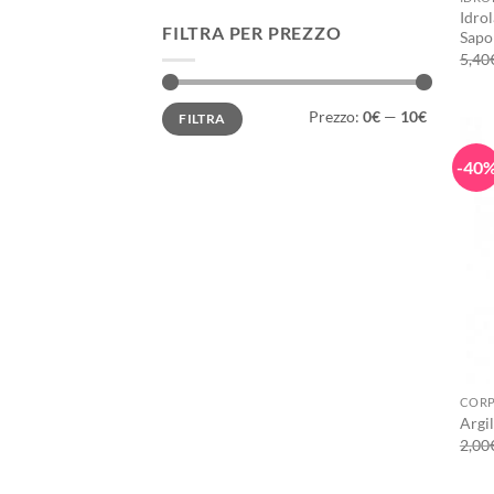
Idrol
FILTRA PER PREZZO
Sapo
5,40
Prezzo
Prezzo
Prezzo:
0€
—
10€
FILTRA
Min
Max
-40
+
COR
Argil
2,00