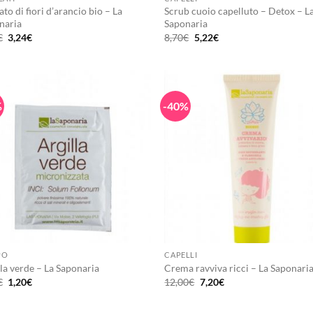
ato di fiori d’arancio bio – La
Scrub cuoio capelluto – Detox – L
naria
Saponaria
Il
Il
Il
Il
€
3,24
€
8,70
€
5,22
€
prezzo
prezzo
prezzo
prezzo
originale
attuale
originale
attuale
era:
è:
era:
è:
5,40€.
3,24€.
8,70€.
5,22€.
%
-40%
+
PO
CAPELLI
la verde – La Saponaria
Crema ravviva ricci – La Saponari
Il
Il
Il
Il
€
1,20
€
12,00
€
7,20
€
prezzo
prezzo
prezzo
prezzo
originale
attuale
originale
attuale
era:
è:
era:
è: