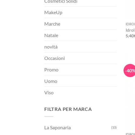
Cosmetici Solidi
MakeUp
+
Marche
IDRO
Idrol
Natale
5,40
novità
Occasioni
Promo
-40
Uomo
Viso
FILTRA PER MARCA
+
La Saponaria
(10)
IDRO