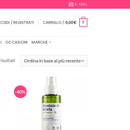
E-MAIL
CEDI / REGISTRATI
CARRELLO /
0,00
€
0
I
OCCASIONI
MARCHE
Ordina
risultati
in
base
al
più
-40%
recente