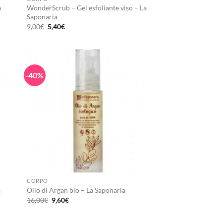
a
WonderScrub – Gel esfoliante viso – La
Saponaria
Il
Il
9,00
€
5,40
€
prezzo
prezzo
originale
attuale
era:
è:
9,00€.
5,40€.
-40%
+
CORPO
a
Olio di Argan bio – La Saponaria
Il
Il
16,00
€
9,60
€
prezzo
prezzo
originale
attuale
era:
è: