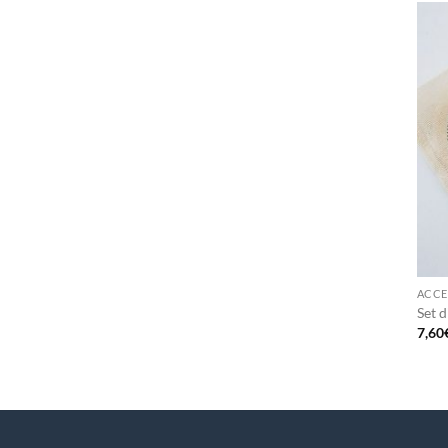
+
ACCE
Set d
7,60