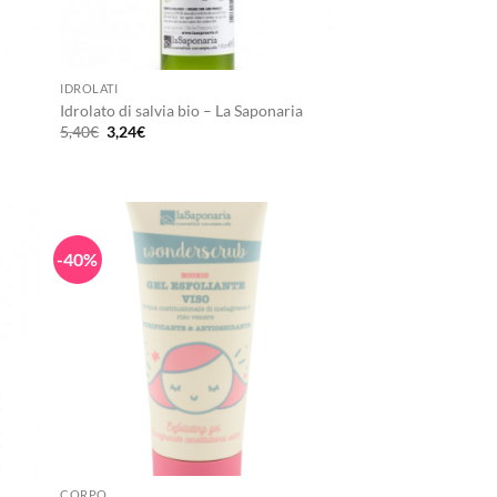
+
IDROLATI
Idrolato di salvia bio – La Saponaria
Il
Il
5,40
€
3,24
€
prezzo
prezzo
originale
attuale
era:
è:
5,40€.
3,24€.
-40%
+
CORPO