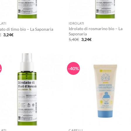
+
LATI
IDROLATI
Idrolato di rosmarino bio – La
ato di timo bio – La Saponaria
Saponaria
Il
Il
€
3,24
€
prezzo
prezzo
Il
Il
5,40
€
3,24
€
originale
attuale
prezzo
prezzo
era:
è:
originale
attuale
5,40€.
3,24€.
era:
è:
5,40€.
3,24€.
%
-40%
+
LATI
CAPELLI