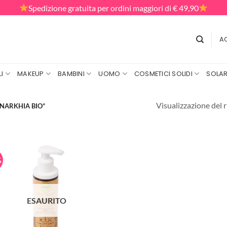
Spedizione gratuita per ordini maggiori di € 49,90
AC
I
MAKEUP
BAMBINI
UOMO
COSMETICI SOLIDI
SOLAR
Visualizzazione del r
NARKHIA BIO”
%
ESAURITO