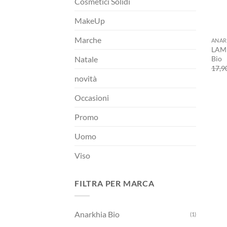
Cosmetici Solidi
MakeUp
+
Marche
ANAR
LAMM
Bio
Natale
17,9
novità
Occasioni
Promo
Uomo
Viso
FILTRA PER MARCA
Anarkhia Bio
(1)