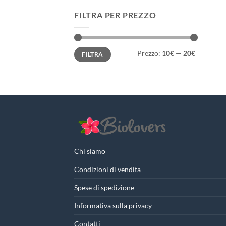
FILTRA PER PREZZO
Prezzo
Prezzo
Prezzo:
10€
—
20€
FILTRA
Min
Max
Chi siamo
Condizioni di vendita
Spese di spedizione
Informativa sulla privacy
Contatti