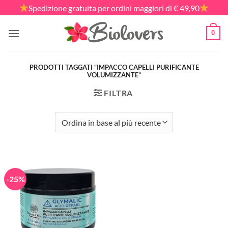
Salta
Spedizione gratuita per ordini maggiori di € 49,90
ai
contenuti
0
PRODOTTI TAGGATI “IMPACCO CAPELLI PURIFICANTE
VOLUMIZZANTE”
FILTRA
-25%