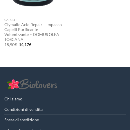
CAPELLI
Glymalic Acid Repair – Impacco
Capelli Purificante
Volumizzante – DOMUS OLEA
TOSCANA
Il
Il
18,90
€
14,17
€
prezzo
prezzo
originale
attuale
era:
è:
18,90€.
14,17€.
Chi siamo
Condizioni di vendita
Spese di spedizione