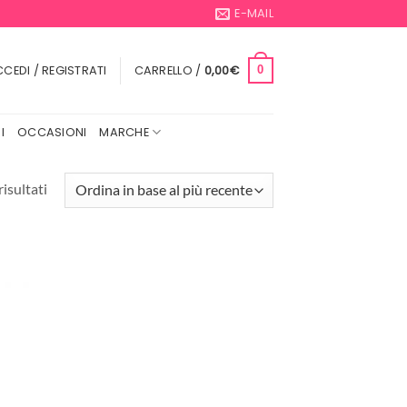
E-MAIL
CEDI / REGISTRATI
CARRELLO /
0,00
€
0
I
OCCASIONI
MARCHE
Ordina
risultati
in
base
al
più
recente