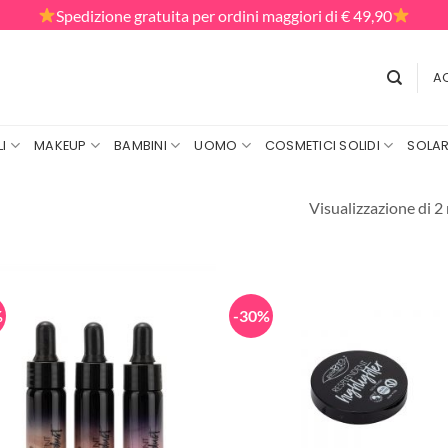
Spedizione gratuita per ordini maggiori di € 49,90
AC
I
MAKEUP
BAMBINI
UOMO
COSMETICI SOLIDI
SOLAR
Visualizzazione di 2 
%
-30%