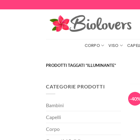
Salta
ai
contenuti
CORPO
VISO
CAPELL
PRODOTTI TAGGATI “ILLUMINANTE”
CATEGORIE PRODOTTI
-40
Bambini
Capelli
Corpo