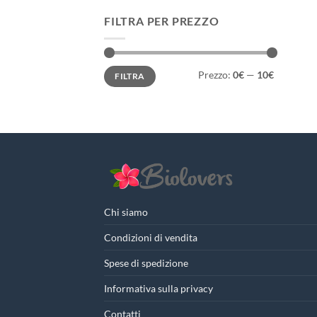
FILTRA PER PREZZO
Prezzo
Prezzo
Prezzo:
0€
—
10€
FILTRA
Min
Max
Chi siamo
Condizioni di vendita
Spese di spedizione
Informativa sulla privacy
Contatti