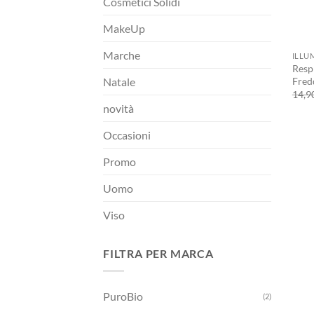
Cosmetici Solidi
MakeUp
+
Marche
ILLU
Resp
Fred
Natale
14,9
novità
Occasioni
Promo
Uomo
Viso
FILTRA PER MARCA
PuroBio
(2)