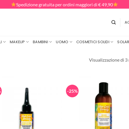
Spedizione gratuita per ordini maggiori di € 49,90
AC
I
MAKEUP
BAMBINI
UOMO
COSMETICI SOLIDI
SOLAR
Visualizzazione di 3 
%
-25%