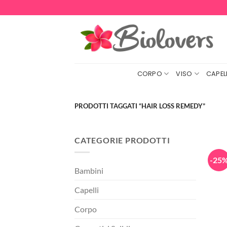
Salta
ai
contenuti
CORPO
VISO
CAPELL
PRODOTTI TAGGATI “HAIR LOSS REMEDY”
CATEGORIE PRODOTTI
-25
Bambini
Capelli
Corpo