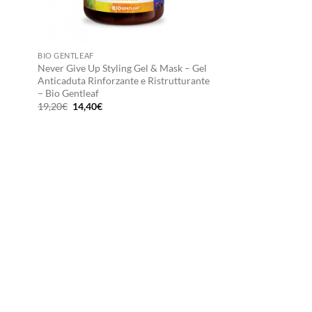
+
BIO GENTLEAF
Never Give Up Styling Gel & Mask – Gel
Anticaduta Rinforzante e Ristrutturante
– Bio Gentleaf
Il
Il
19,20
€
14,40
€
prezzo
prezzo
originale
attuale
era:
è:
19,20€.
14,40€.