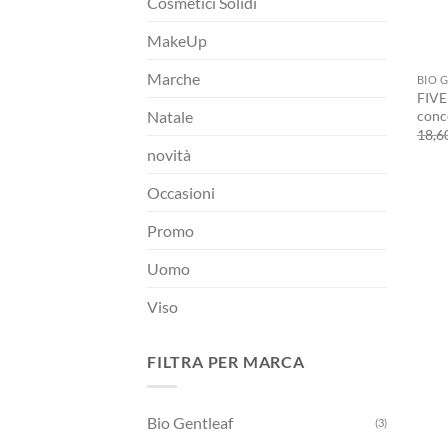
Cosmetici Solidi
MakeUp
+
Marche
BIO 
FIVE
conc
Natale
18,6
novità
Occasioni
Promo
Uomo
Viso
FILTRA PER MARCA
Bio Gentleaf
(3)