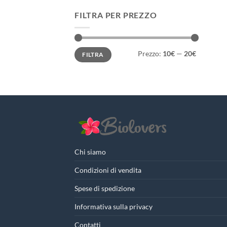
FILTRA PER PREZZO
Prezzo
Prezzo
Prezzo:
10€
—
20€
FILTRA
Min
Max
Chi siamo
Condizioni di vendita
Spese di spedizione
Informativa sulla privacy
Contatti