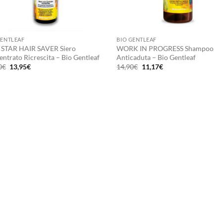
+
GENTLEAF
BIO GENTLEAF
 STAR HAIR SAVER Siero
WORK IN PROGRESS Shampoo
entrato Ricrescita – Bio Gentleaf
Anticaduta – Bio Gentleaf
Il
Il
Il
Il
0
€
13,95
€
14,90
€
11,17
€
prezzo
prezzo
prezzo
prezzo
originale
attuale
originale
attuale
era:
è:
era:
è:
18,60€.
13,95€.
14,90€.
11,17€.