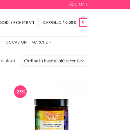
E-MAIL
CEDI / REGISTRATI
CARRELLO /
0,00
€
0
I
OCCASIONI
MARCHE
Ordina
risultati
in
base
al
più
-25%
recente