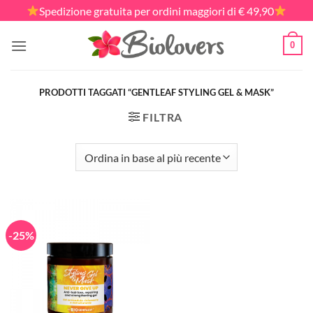
Salta
Spedizione gratuita per ordini maggiori di € 49,90
ai
contenuti
0
PRODOTTI TAGGATI “GENTLEAF STYLING GEL & MASK”
FILTRA
-25%