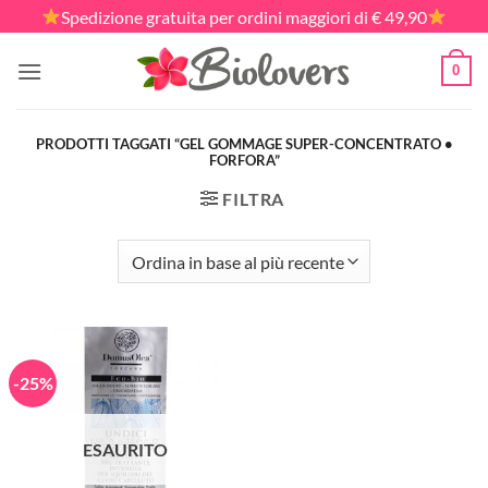
Salta
Spedizione gratuita per ordini maggiori di € 49,90
ai
contenuti
0
PRODOTTI TAGGATI “GEL GOMMAGE SUPER-CONCENTRATO •
FORFORA”
FILTRA
-25%
ESAURITO