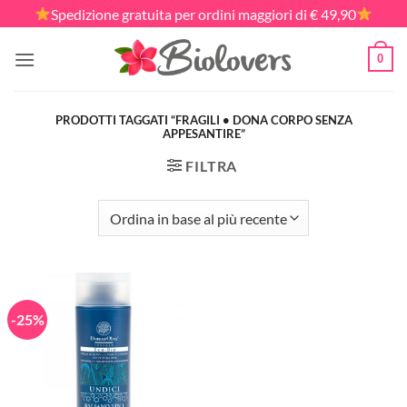
Salta
Spedizione gratuita per ordini maggiori di € 49,90
ai
contenuti
0
PRODOTTI TAGGATI “FRAGILI • DONA CORPO SENZA
APPESANTIRE”
FILTRA
-25%