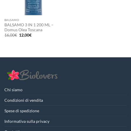
BALSAMO
BALSAMO 3 IN 1 200 ML –
Domus Olea Toscana
Il
Il
16,00
€
12,00
€
prezzo
prezzo
originale
attuale
era:
è:
16,00€.
12,00€.
Chi siamo
Condizioni di vendita
Spese di spedizione
Informativa sulla privacy