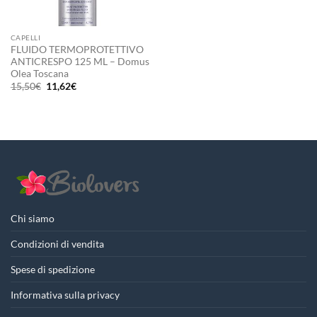
CAPELLI
FLUIDO TERMOPROTETTIVO
ANTICRESPO 125 ML – Domus
Olea Toscana
Il
Il
15,50
€
11,62
€
prezzo
prezzo
originale
attuale
era:
è:
15,50€.
11,62€.
Chi siamo
Condizioni di vendita
Spese di spedizione
Informativa sulla privacy