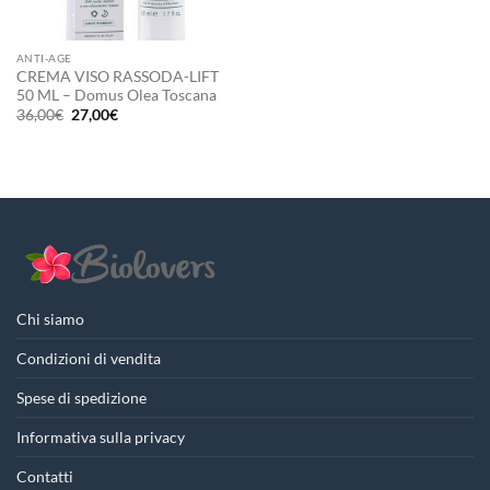
ANTI-AGE
CREMA VISO RASSODA-LIFT
50 ML – Domus Olea Toscana
Il
Il
36,00
€
27,00
€
prezzo
prezzo
originale
attuale
era:
è:
36,00€.
27,00€.
Chi siamo
Condizioni di vendita
Spese di spedizione
Informativa sulla privacy
Contatti