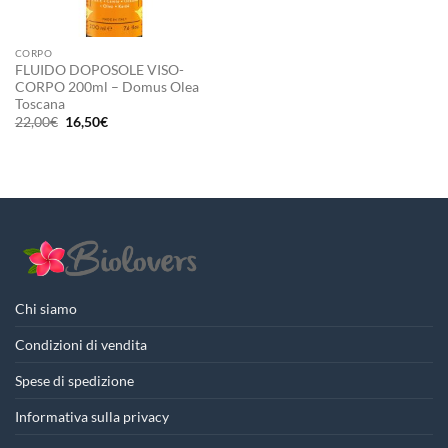
CORPO
FLUIDO DOPOSOLE VISO-
CORPO 200ml – Domus Olea
Toscana
Il
Il
22,00
€
16,50
€
prezzo
prezzo
originale
attuale
era:
è:
22,00€.
16,50€.
Chi siamo
Condizioni di vendita
Spese di spedizione
Informativa sulla privacy