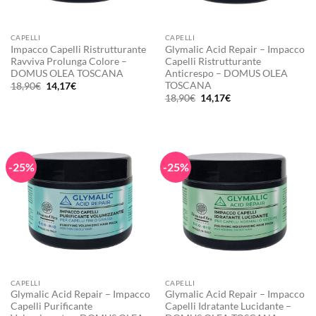
CAPELLI
CAPELLI
Impacco Capelli Ristrutturante
Glymalic Acid Repair – Impacco
Ravviva Prolunga Colore –
Capelli Ristrutturante
DOMUS OLEA TOSCANA
Anticrespo – DOMUS OLEA
TOSCANA
Il
Il
18,90
€
14,17
€
prezzo
prezzo
Il
Il
18,90
€
14,17
€
originale
attuale
prezzo
prezzo
era:
è:
originale
attuale
18,90€.
14,17€.
era:
è:
18,90€.
14,17€.
-25%
-25%
CAPELLI
CAPELLI
Glymalic Acid Repair – Impacco
Glymalic Acid Repair – Impacco
Capelli Purificante
Capelli Idratante Lucidante –