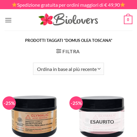
Salta
Spedizione gratuita per ordini maggiori di € 49,90
ai
contenuti
0
PRODOTTI TAGGATI “DOMUS OLEA TOSCANA”
FILTRA
-25%
-25%
ESAURITO