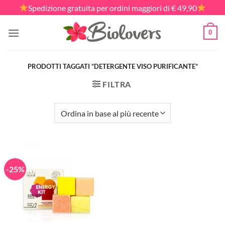
Salta
Spedizione gratuita per ordini maggiori di € 49,90
ai
contenuti
0
PRODOTTI TAGGATI “DETERGENTE VISO PURIFICANTE”
FILTRA
-25%