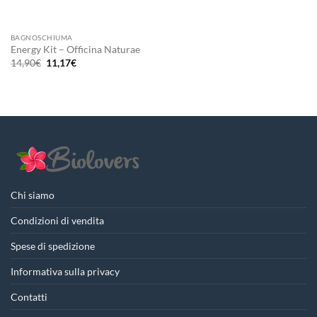
BAGNOSCHIUMA
Energy Kit – Officina Naturae
Il
Il
14,90
€
11,17
€
prezzo
prezzo
originale
attuale
era:
è:
14,90€.
11,17€.
Chi siamo
Condizioni di vendita
Spese di spedizione
Informativa sulla privacy
Contatti