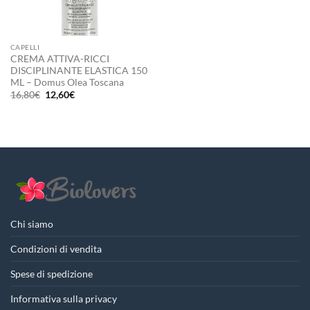
CAPELLI
CREMA ATTIVA-RICCI
DISCIPLINANTE ELASTICA 150
ML – Domus Olea Toscana
Il
Il
16,80
€
12,60
€
prezzo
prezzo
originale
attuale
era:
è:
16,80€.
12,60€.
Chi siamo
Condizioni di vendita
Spese di spedizione
Informativa sulla privacy