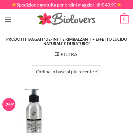
Salta
Spedizione gratuita per ordini maggiori di € 49,90
ai
contenuti
0
PRODOTTI TAGGATI “DEFINITI E RIMBALZANTI • EFFETTO LUCIDO
NATURALE E DURATURO”
FILTRA
-25%