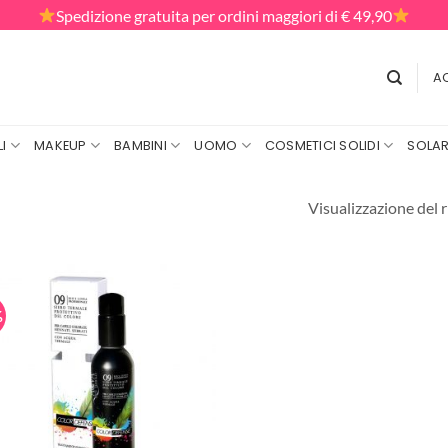
Spedizione gratuita per ordini maggiori di € 49,90
AC
I
MAKEUP
BAMBINI
UOMO
COSMETICI SOLIDI
SOLAR
Visualizzazione del r
%