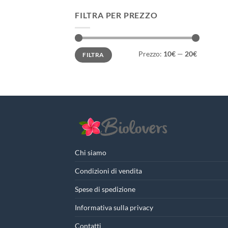
FILTRA PER PREZZO
Prezzo
Prezzo
Prezzo:
10€
—
20€
FILTRA
Min
Max
Chi siamo
Condizioni di vendita
Spese di spedizione
Informativa sulla privacy
Contatti