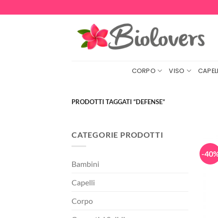
Salta
ai
contenuti
CORPO
VISO
CAPELL
PRODOTTI TAGGATI “DEFENSE”
CATEGORIE PRODOTTI
-40
Bambini
Capelli
Corpo