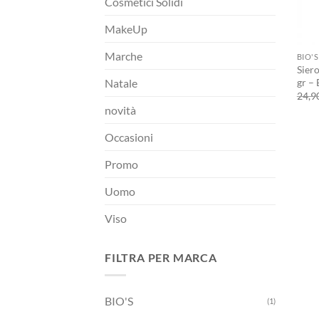
Cosmetici Solidi
MakeUp
+
Marche
BIO'S
Siero
gr – 
Natale
24,9
novità
Occasioni
Promo
Uomo
Viso
FILTRA PER MARCA
BIO'S
(1)