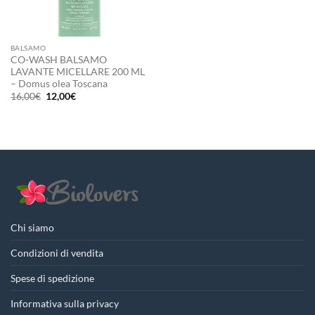
BALSAMO
CO-WASH BALSAMO
LAVANTE MICELLARE 200 ML
– Domus olea Toscana
Il
Il
16,00
€
12,00
€
prezzo
prezzo
originale
attuale
era:
è:
16,00€.
12,00€.
Chi siamo
Condizioni di vendita
Spese di spedizione
Informativa sulla privacy