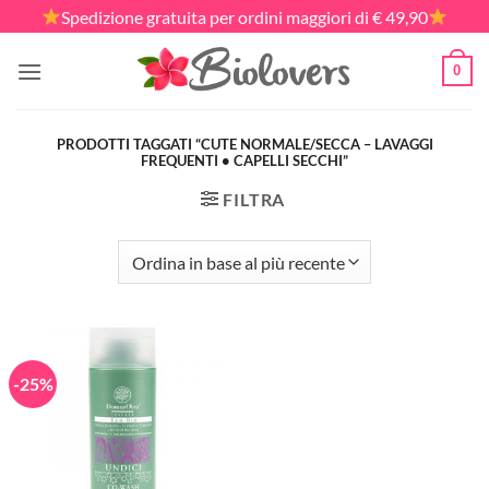
Salta
Spedizione gratuita per ordini maggiori di € 49,90
ai
contenuti
0
PRODOTTI TAGGATI “CUTE NORMALE/SECCA – LAVAGGI
FREQUENTI • CAPELLI SECCHI”
FILTRA
-25%