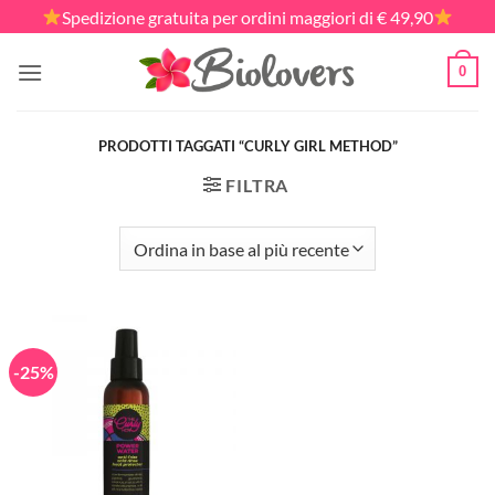
Salta
Spedizione gratuita per ordini maggiori di € 49,90
ai
contenuti
0
PRODOTTI TAGGATI “CURLY GIRL METHOD”
FILTRA
-25%