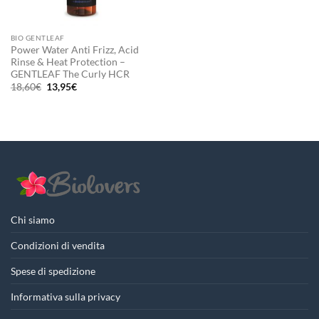
BIO GENTLEAF
Power Water Anti Frizz, Acid
Rinse & Heat Protection –
GENTLEAF The Curly HCR
Il
Il
18,60
€
13,95
€
prezzo
prezzo
originale
attuale
era:
è:
18,60€.
13,95€.
Chi siamo
Condizioni di vendita
Spese di spedizione
Informativa sulla privacy